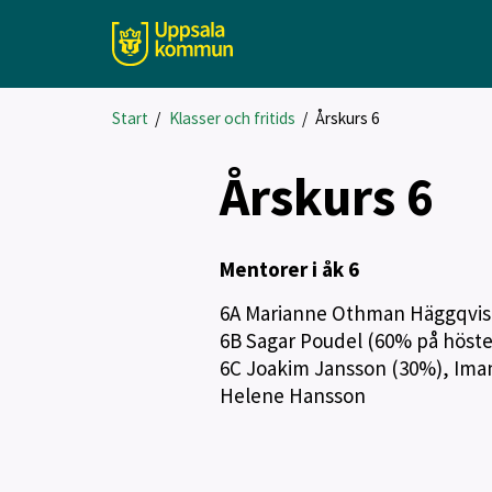
Start
/
Klasser och fritids
/
Årskurs 6
Årskurs 6
Mentorer i åk 6
6A Marianne Othman Häggqvist
6B Sagar Poudel (60% på hösten
6C Joakim Jansson (30%), Iman
Helene Hansson