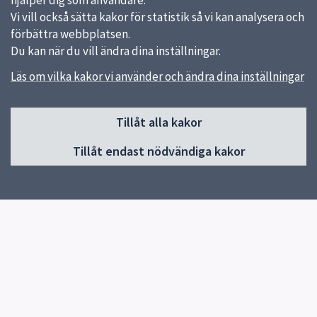
hjälper dig som användare.
Vi vill också sätta kakor för statistik så vi kan analysera och
förbättra webbplatsen.
Du kan när du vill ändra dina inställningar.
Läs om vilka kakor vi använder och ändra dina inställningar
Sidfot
Tillåt alla kakor
Huvudmeny
Tillåt endast nödvändiga kakor
Start
Om skolan
Klasser och fritids
Elevhälsa
Kontakt
Snabblänkar
Uppsala kommun