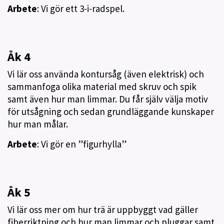
Arbete
: Vi gör ett 3-i-radspel.
Åk 4
Vi lär oss använda kontursåg (även elektrisk) och
sammanfoga olika material med skruv och spik
samt även hur man limmar. Du får själv välja motiv
för utsågning och sedan grundläggande kunskaper
hur man målar.
Arbete
: Vi gör en ”figurhylla”
Åk 5
Vi lär oss mer om hur trä är uppbyggt vad gäller
fiberriktning och hur man limmar och pluggar samt