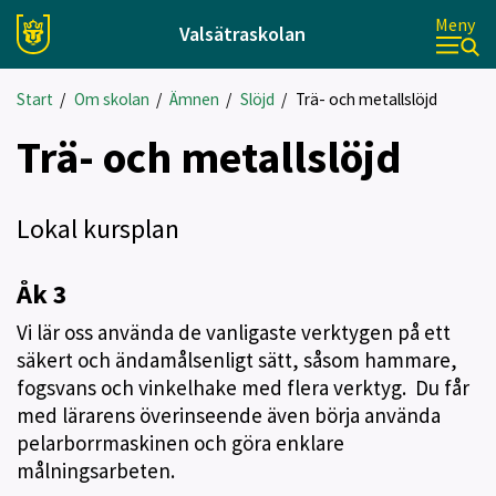
Meny
Valsätraskolan
Start
/
Om skolan
/
Ämnen
/
Slöjd
/
Trä- och metallslöjd
Trä- och metallslöjd
Lokal kursplan
Åk 3
Vi lär oss använda de vanligaste verktygen på ett
säkert och ändamålsenligt sätt, såsom hammare,
fogsvans och vinkelhake med flera verktyg. Du får
med lärarens överinseende även börja använda
pelarborrmaskinen och göra enklare
målningsarbeten.