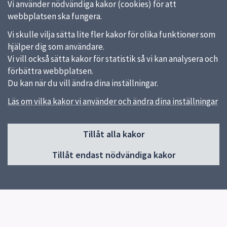
Vi använder nödvändiga kakor (cookies) för att
webbplatsen ska fungera.
Vi skulle vilja sätta lite fler kakor för olika funktioner som
hjälper dig som användare.
Vi vill också sätta kakor för statistik så vi kan analysera och
förbättra webbplatsen.
Du kan när du vill ändra dina inställningar.
Läs om vilka kakor vi använder och ändra dina inställningar
Sidfot
Tillåt alla kakor
Huvudmeny
Tillåt endast nödvändiga kakor
Start
Om skolan
Klasser och fritids
Elevhälsa
Kontakt